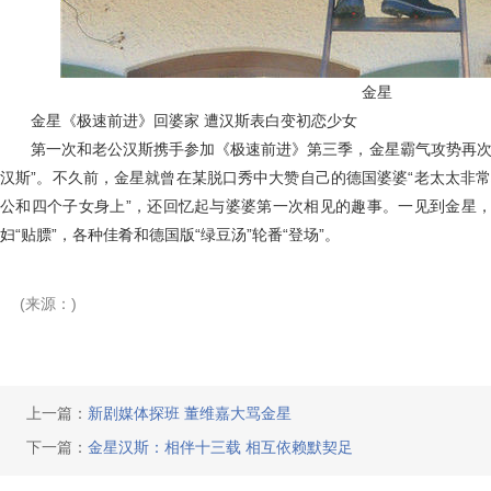
金星
金星《极速前进》回婆家 遭汉斯表白变初恋少女
第一次和老公汉斯携手参加《极速前进》第三季，金星霸气攻势再次让
汉斯”。不久前，金星就曾在某脱口秀中大赞自己的德国婆婆“老太太非
公和四个子女身上”，还回忆起与婆婆第一次相见的趣事。一见到金星，
妇“贴膘”，各种佳肴和德国版“绿豆汤”轮番“登场”。
(来源：)
上一篇：
新剧媒体探班 董维嘉大骂金星
下一篇：
金星汉斯：相伴十三载 相互依赖默契足