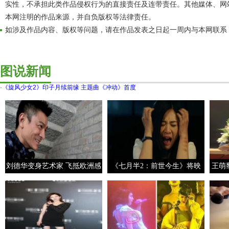
实性，不承担此类作品侵权行为的直接责任及连带责任。其他媒体、网
本网注明的作品来源，并自负版权等法律责任。
如涉及作品内容、版权等问题，请在作品发表之日起一周内与本网联系
图说新闻
·
《旋风少女2》印子月续前缘 主题曲《冲动》首度
刘德华变身艺术家 飞抵欧洲感
《七月半2：前世今生》将映
王萌
受浪漫气氛
见鬼十法首登大银幕