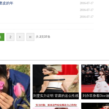
磨皮的年
2016-07-17
2016-07-17
2016-07-17
1
2
共
2
页
37
条
刘雯实力证明 背露的这么性感
刘亦菲身着Dior
全靠好肌肤
礼裙现身戛