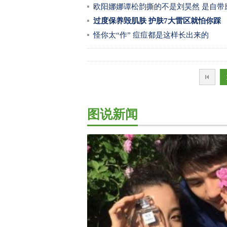
欧阳娜娜谭松韵撕的不是刘昊然 是自带
过度保养毁肌肤 护肤7大雷区就怕你踩
怪你太“作” 痘痘都是这样长出来的
图说新闻