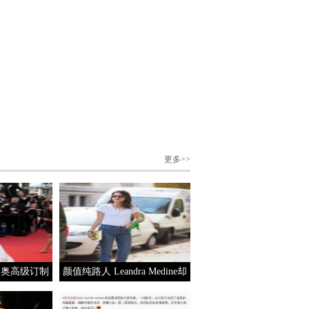
更多>>
迪奥高级订制
颜值纯路人 Leandra Medine却
纳电影节
是最会穿的时尚博主