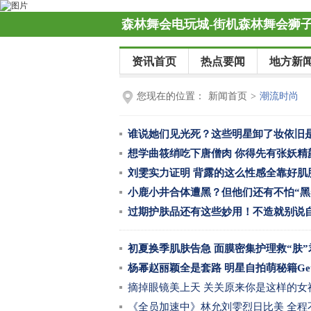
森林舞会电玩城-街机森林舞会狮子机
资讯首页
热点要闻
地方新
您现在的位置：
新闻首页
>
潮流时尚
谁说她们见光死？这些明星卸了妆依旧
想学曲筱绡吃下唐僧肉 你得先有张妖精
刘雯实力证明 背露的这么性感全靠好肌
小鹿小井合体遭黑？但他们还有不怕“黑
过期护肤品还有这些妙用！不造就别说
初夏换季肌肤告急 面膜密集护理救“肤”
杨幂赵丽颖全是套路 明星自拍萌秘籍Ge
摘掉眼镜美上天 关关原来你是这样的女
《全员加速中》林允刘雯烈日比美 全程