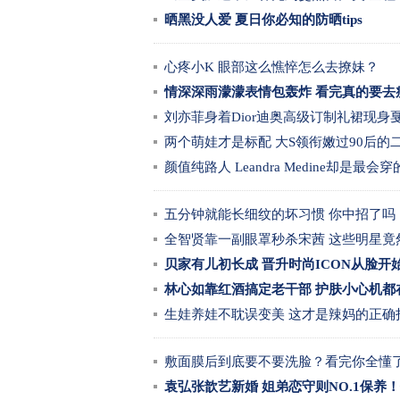
晒黑没人爱 夏日你必知的防晒tips
心疼小K 眼部这么憔悴怎么去撩妹？
情深深雨濛濛表情包轰炸 看完真的要去
刘亦菲身着Dior迪奥高级订制礼裙现身
两个萌娃才是标配 大S领衔嫩过90后的
颜值纯路人 Leandra Medine却是最
五分钟就能长细纹的坏习惯 你中招了吗
全智贤靠一副眼罩秒杀宋茜 这些明星竟
贝家有儿初长成 晋升时尚ICON从脸开
林心如靠红酒搞定老干部 护肤小心机都
生娃养娃不耽误变美 这才是辣妈的正确
敷面膜后到底要不要洗脸？看完你全懂
袁弘张歆艺新婚 姐弟恋守则NO.1保养